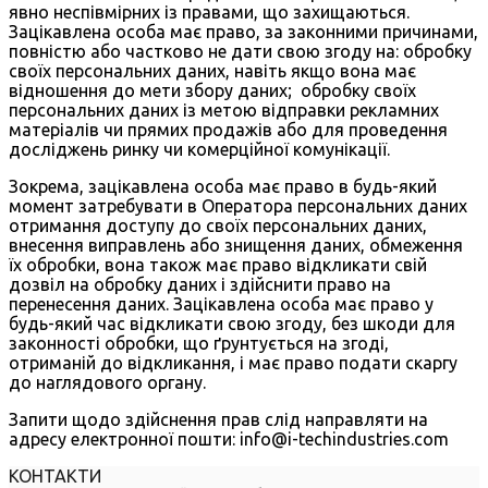
явно неспівмірних із правами, що захищаються.
Зацікавлена особа має право, за законними причинами,
повністю або частково не дати свою згоду на: обробку
своїх персональних даних, навіть якщо вона має
відношення до мети збору даних; обробку своїх
персональних даних із метою відправки рекламних
матеріалів чи прямих продажів або для проведення
досліджень ринку чи комерційної комунікації.
Зокрема, зацікавлена особа має право в будь-який
момент затребувати в Оператора персональних даних
отримання доступу до своїх персональних даних,
внесення виправлень або знищення даних, обмеження
їх обробки, вона також має право відкликати свій
дозвіл на обробку даних і здійснити право на
перенесення даних. Зацікавлена особа має право у
будь-який час відкликати свою згоду, без шкоди для
законності обробки, що ґрунтується на згоді,
отриманій до відкликання, і має право подати скаргу
до наглядового органу.
Запити щодо здійснення прав слід направляти на
адресу електронної пошти: info@i-techindustries.com
КОНТАКТИ