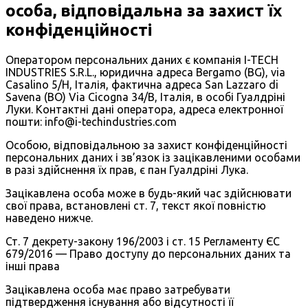
особа, відповідальна за захист їх
конфіденційності
Оператором персональних даних є компанія I-TECH
INDUSTRIES S.R.L., юридична адреса Bergamo (BG), via
Casalino 5/H, Італія, фактична адреса San Lazzaro di
Savena (BO) Via Cicogna 34/B, Італія, в особі Гуалдріні
Луки. Контактні дані оператора, адреса електронної
пошти: info@i-techindustries.com
Особою, відповідальною за захист конфіденційності
персональних даних і зв’язок із зацікавленими особами
в разі здійснення їх прав, є пан Гуалдріні Лука.
Зацікавлена особа може в будь-який час здійснювати
свої права, встановлені ст. 7, текст якої повністю
наведено нижче.
Ст. 7 декрету-закону 196/2003 і ст. 15 Регламенту ЄС
679/2016 — Право доступу до персональних даних та
інші права
Зацікавлена особа має право затребувати
підтвердження існування або відсутності її