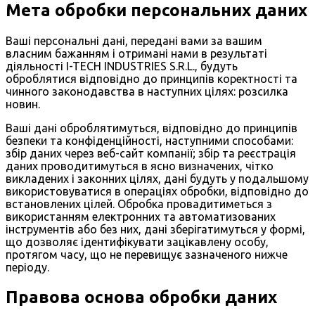
Мета обробки персональних даних
Ваші персональні дані, передані вами за вашим
власним бажанням і отримані нами в результаті
діяльності I-TECH INDUSTRIES S.R.L., будуть
оброблятися відповідно до принципів коректності та
чинного законодавства в наступних цілях: розсилка
новин.
Ваші дані оброблятимуться, відповідно до принципів
безпеки та конфіденційності, наступними способами:
збір даних через веб-сайт компанії; збір та реєстрація
даних проводитимуться в ясно визначених, чітко
викладених і законних цілях, дані будуть у подальшому
використовуватися в операціях обробки, відповідно до
встановлених цілей. Обробка провадитиметься з
використанням електронних та автоматизованих
інструментів або без них, дані зберігатимуться у формі,
що дозволяє ідентифікувати зацікавлену особу,
протягом часу, що не перевищує зазначеного нижче
періоду.
Правова основа обробки даних