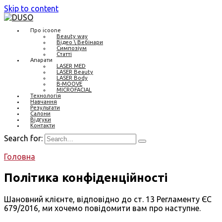
Skip to content
Про icoone
Beauty way
Відео \ Вебінари
Симпозіум
Статті
Апарати
LASER MED
LASER Beauty
LASER Body
B-MOOVE
MICROFACIAL
Технологія
Навчання
Результати
Салони
Відгуки
Контакти
Search for:
Головна
Політика конфіденційності
Шановний клієнте, відповідно до ст. 13 Регламенту ЄС
679/2016, ми хочемо повідомити вам про наступне.