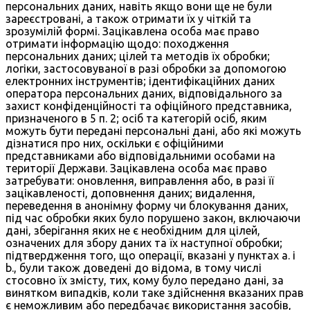
персональних даних, навіть якщо вони ще не були
зареєстровані, а також отримати їх у чіткій та
зрозумілій формі. Зацікавлена особа має право
отримати інформацію щодо: походження
персональних даних; цілей та методів їх обробки;
логіки, застосовуваної в разі обробки за допомогою
електронних інструментів; ідентифікаційних даних
оператора персональних даних, відповідального за
захист конфіденційності та офіційного представника,
призначеного в 5 п. 2; осіб та категорій осіб, яким
можуть бути передані персональні дані, або які можуть
дізнатися про них, оскільки є офіційними
представниками або відповідальними особами на
території Держави. Зацікавлена особа має право
затребувати: оновлення, виправлення або, в разі її
зацікавленості, доповнення даних; видалення,
переведення в анонімну форму чи блокування даних,
під час обробки яких було порушено закон, включаючи
дані, зберігання яких не є необхідним для цілей,
означених для збору даних та їх наступної обробки;
підтвердження того, що операції, вказані у пунктах a. і
b., були також доведені до відома, в тому числі
стосовно їх змісту, тих, кому було передано дані, за
винятком випадків, коли таке здійснення вказаних прав
є неможливим або передбачає використання засобів,