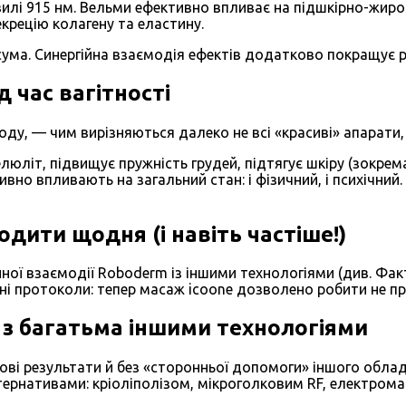
лі 915 нм. Вельми ефективно впливає на підшкірно-жиров
рецію колагену та еластину.
 сума. Синергійна взаємодія ефектів додатково покращує 
 час вагітності
ду, — чим вирізняються далеко не всі «красиві» апарати, 
елюліт, підвищує пружність грудей, підтягує шкіру (зокрема
ивно впливають на загальний стан: і фізичний, і психічний
дити щодня (і навіть частіше!)
гійної взаємодії Roboderm із іншими технологіями (див. Ф
явні протоколи: тепер масаж icoone дозволено робити не пр
 з багатьма іншими технологіями
дові результати й без «сторонньої допомоги» іншого обл
тернативами: кріоліполізом, мікроголковим RF, електром