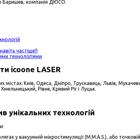
ор Баришев, компанія ДЮСО.
хнологій
авіть частіше!)
шими технологіями
ти icoone LASER
х містах: Київ, Одеса, Дніпро, Трускавець, Львів, Мукачев
Хмельницький, Рівне, Кривий Ріг і Луцьк.
ив унікальних технологій
и:
гає у вакуумній мікростимуляції (M.M.A.S.), або точковій 