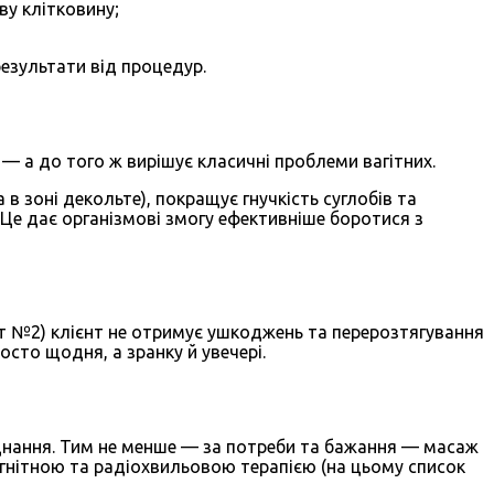
у клітковину;
результати від процедур.
— а до того ж вирішує класичні проблеми вагітних.
 в зоні декольте), покращує гнучкість суглобів та
. Це дає організмові змогу ефективніше боротися з
акт №2) клієнт не отримує ушкоджень та перерозтягування
осто щодня, а зранку й увечері.
аднання. Тим не менше — за потреби та бажання — масаж
агнітною та радіохвильовою терапією (на цьому список