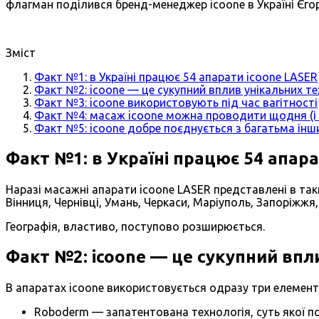
флагман поділився бренд-менеджер icoone в Україні Єг
Зміст
Факт №1: в Україні працює 54 апарати icoone LASER
Факт №2: icoone — це сукупний вплив унікальних те
Факт №3: icoone використовують під час вагітності
Факт №4: масаж icoone можна проводити щодня (і н
Факт №5: icoone добре поєднується з багатьма ін
Факт №1: в Україні працює 54 апара
Наразі масажні апарати icoone LASER представлені в таки
Вінниця, Чернівці, Умань, Черкаси, Маріуполь, Запоріжжя, 
Географія, властиво, поступово розширюється.
Факт №2: icoone — це сукупний впл
В апаратах icoone використовується одразу три елемент
Roboderm — запатентована технологія, суть якої поля