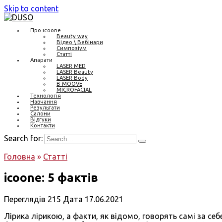
Skip to content
Про icoone
Beauty way
Відео \ Вебінари
Симпозіум
Статті
Апарати
LASER MED
LASER Beauty
LASER Body
B-MOOVE
MICROFACIAL
Технологія
Навчання
Результати
Салони
Відгуки
Контакти
Search for:
Головна
»
Статті
icoone: 5 фактів
Переглядів
215
Дата
17.06.2021
Лірика лірикою, а факти, як відомо, говорять самі за се