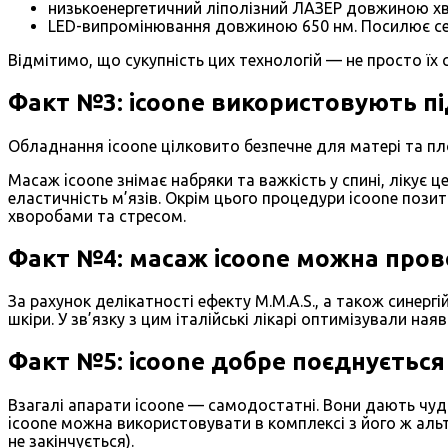
низькоенергетичний ліполізний ЛАЗЕР довжиною хви
LED-випромінювання довжиною 650 нм. Посилює сек
Відмітимо, що сукупність цих технологій — не просто їх
Факт №3: icoone використовують під
Обладнання icoone цілковито безпечне для матері та пло
Масаж icoone знімає набряки та важкість у спині, лікує ц
еластичність м’язів. Окрім цього процедури icoone позит
хворобами та стресом.
Факт №4: масаж icoone можна прово
За рахунок делікатності ефекту M.M.A.S., а також синер
шкіри. У зв’язку з цим італійські лікарі оптимізували на
Факт №5: icoone добре поєднується
Взагалі апарати icoone — самодостатні. Вони дають чу
icoone можна використовувати в комплексі з його ж аль
не закінчується).